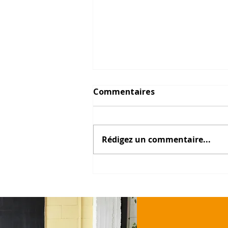
Commentaires
Rédigez un commentaire...
Comment Dany Gaborieau
et Thibault Mercier ont
structuré leur projet
industriel ?