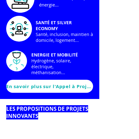
énergie...
SANTÉ ET SILVER
ECONOMY
Santé, inclusion, maintien à
domicile, logement...
ENERGIE ET MOBILITÉ
Hydrogène, solaire,
électrique,
méthanisation...
En savoir plus sur l'Appel à Projets
LES PROPOSITIONS DE PROJETS
INNOVANTS