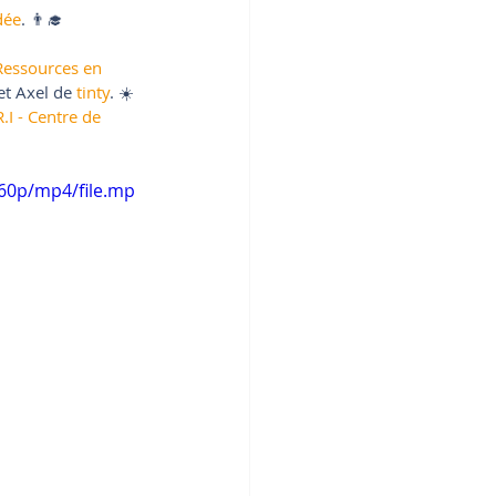
dée
. 👨‍🎓 
 Ressources en 
et Axel de 
tinty
. ☀️ 
R.I - Centre de 
60p/mp4/file.mp