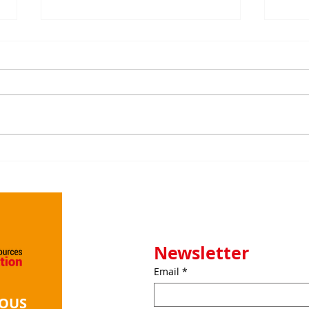
Renouvellement des
Viva
partenariats 2026 : une
con
dynamique collective qui
en m
se poursuit
Newsletter
Email
*
NOUS