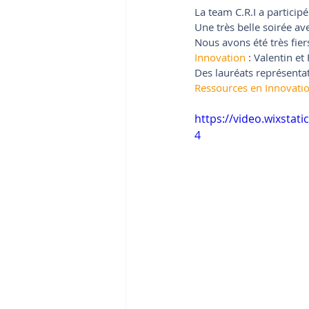
La team C.R.I a particip
Une très belle soirée a
Nous avons été très fier
Innovation
 : Valentin et
Des lauréats représentat
Ressources en Innovati
https://video.wixsta
4