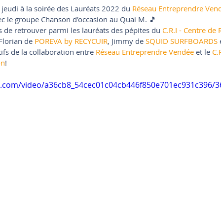
é jeudi à la soirée des Lauréats 2022 du 
Réseau Entreprendre Ven
vec le groupe Chanson d'occasion au Quai M. 🎵 
s de retrouver parmi les lauréats des pépites du 
C.R.I - Centre de
 Florian de 
POREVA by RECYCUIR
, Jimmy de 
SQUID SURFBOARDS
 
ifs de la collaboration entre 
Réseau Entreprendre Vendée
 et le 
C.
on
!
tic.com/video/a36cb8_54cec01c04cb446f850e701ec931c396/3