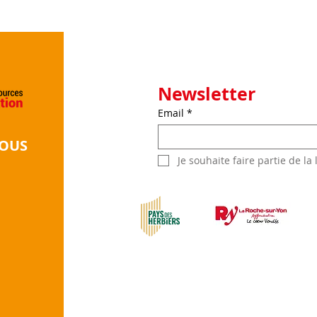
et Thibault Mercier ont
et B
structuré leur projet
déve
industriel ?
mobi
mili
Newsletter
Email
*
NOUS
Je souhaite faire partie de la 