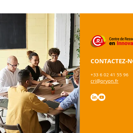
dynamique collective
portée par des
partenaires engagés
CONTACTEZ-
+33 6 02 41 55 96
cri@oryon.fr