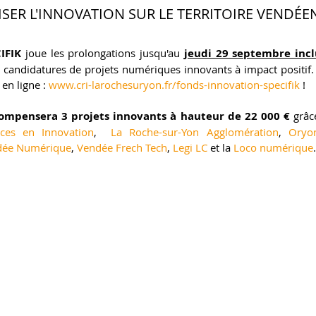
SER L'INNOVATION SUR LE TERRITOIRE VENDÉEN
IFIK 
joue les prolongations jusqu'au 
jeudi 29 septembre incl
 candidatures de projets numériques innovants à impact positif.
en ligne : 
www.cri-larochesuryon.fr/fonds-innovation-specifik
 !
ompensera 3 projets innovants à hauteur de 22 000 € 
grâc
ces en Innovation
,  
La Roche-sur-Yon Agglomération
, 
Oryo
dée Numérique
, 
Vendée Frech Tech
, 
Legi LC
 et la 
Loco numérique
.