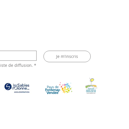
aptiste Cormerais ont
loppé leur projet de
lité innovante en
eu rural ?
Je m'inscris
liste de diffusion.
*