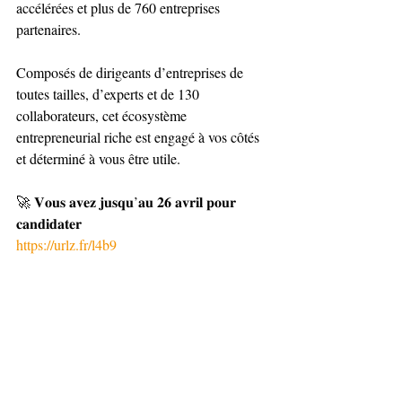
accélérées et plus de 760 entreprises 
partenaires.
Composés de dirigeants d’entreprises de 
toutes tailles, d’experts et de 130 
collaborateurs, cet écosystème 
entrepreneurial riche est engagé à vos côtés 
et déterminé à vous être utile. 
🚀 𝐕𝐨𝐮𝐬 𝐚𝐯𝐞𝐳 𝐣𝐮𝐬𝐪𝐮’𝐚𝐮 𝟐𝟔 𝐚𝐯𝐫𝐢𝐥 𝐩𝐨𝐮𝐫 
𝐜𝐚𝐧𝐝𝐢𝐝𝐚𝐭𝐞𝐫
https://urlz.fr/l4b9