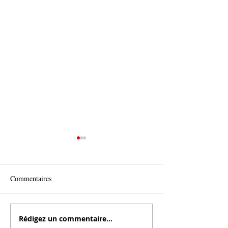
Commentaires
Rédigez un commentaire...
Comment Dany Gaborieau et
Comment Richard 